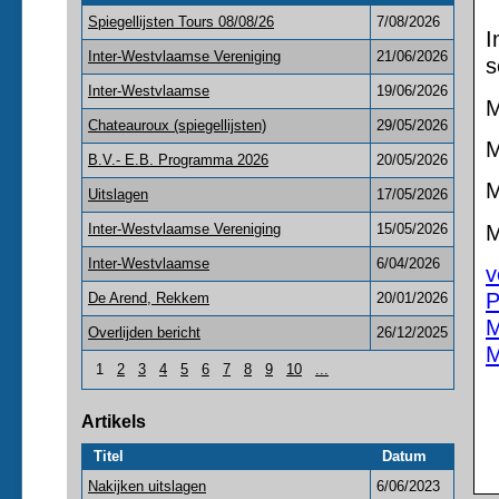
Spiegellijsten Tours 08/08/26
7/08/2026
I
Inter-Westvlaamse Vereniging
21/06/2026
s
Inter-Westvlaamse
19/06/2026
M
Chateauroux (spiegellijsten)
29/05/2026
M
B.V.- E.B. Programma 2026
20/05/2026
M
Uitslagen
17/05/2026
M
Inter-Westvlaamse Vereniging
15/05/2026
Inter-Westvlaamse
6/04/2026
v
P
De Arend, Rekkem
20/01/2026
M
Overlijden bericht
26/12/2025
M
1
2
3
4
5
6
7
8
9
10
...
Artikels
Titel
Datum
Nakijken uitslagen
6/06/2023