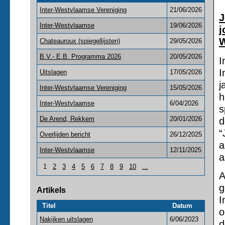
Inter-Westvlaamse Vereniging
21/06/2026
J
Inter-Westvlaamse
19/06/2026
j
W
Chateauroux (spiegellijsten)
29/05/2026
B.V.- E.B. Programma 2026
20/05/2026
I
I
Uitslagen
17/05/2026
j
Inter-Westvlaamse Vereniging
15/05/2026
h
Inter-Westvlaamse
6/04/2026
s
d
De Arend, Rekkem
20/01/2026
“
Overlijden bericht
26/12/2025
a
Inter-Westvlaamse
12/11/2025
a
1
2
3
4
5
6
7
8
9
10
...
A
g
Artikels
I
Titel
Datum
o
Nakijken uitslagen
6/06/2023
d