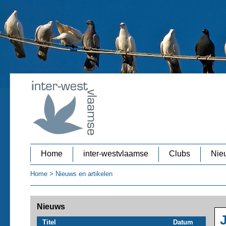
Home
inter-westvlaamse
Clubs
Nieu
Home
>
Nieuws en artikelen
Nieuws
J
Titel
Datum