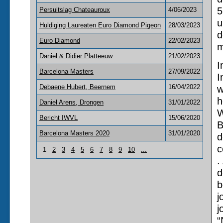
5
Persuitslag Chateauroux
4/06/2023
u
Huldiging Laureaten Euro Diamond Pigeon
28/03/2023
d
Euro Diamond
22/02/2023
m
Daniel & Didier Platteeuw
21/02/2023
I
Barcelona Masters
27/09/2022
I
w
Debaene Hubert, Beernem
16/04/2022
h
Daniel Arens, Drongen
31/01/2022
W
Bericht IWVL
15/06/2020
B
Barcelona Masters 2020
31/01/2020
d
c
1
2
3
4
5
6
7
8
9
10
...
.
d
b
j
j
“