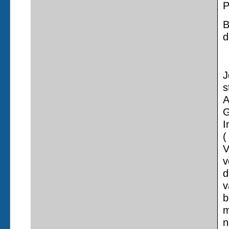
P
B
d
J
s
A
G
I
(
V
v
d
v
b
m
n