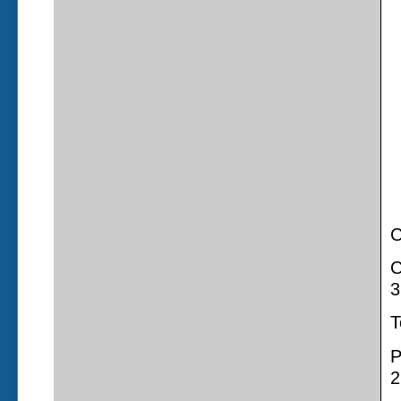
C
C
3
T
P
2